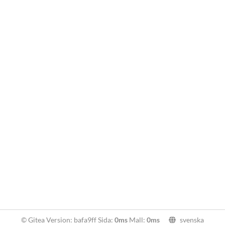
© Gitea Version: bafa9ff Sida:
0ms
Mall:
0ms
svenska