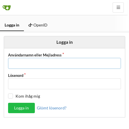
Logga in
OpenID
Logga in
Användarnamn eller Mejladress
Lösenord
Kom ihåg mig
Logga in
Glömt lösenord?