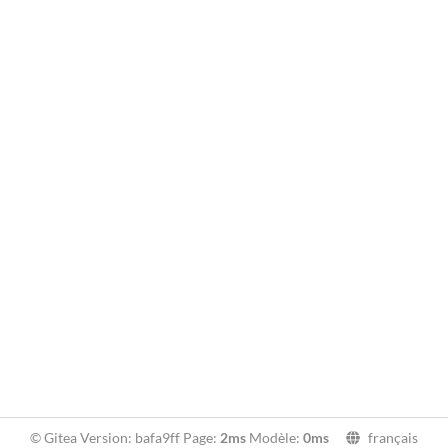
© Gitea Version: bafa9ff Page:
2ms
Modèle:
0ms
français