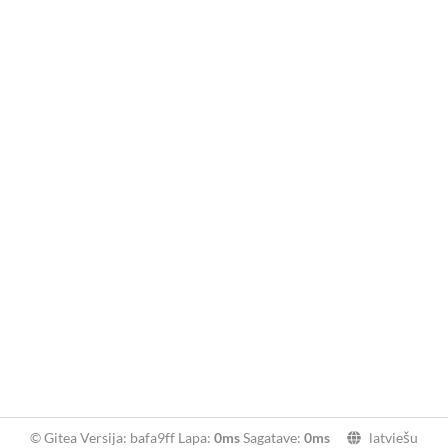
© Gitea Versija: bafa9ff Lapa:
0ms
Sagatave:
0ms
latviešu