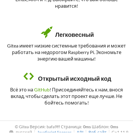
нравится!
Легковесный
Gitea имеет низкие системные требования и может
работать на недорогом Raspberry Pi. Экономьте
энергию вашей машины!
Открытый исходный код
Всё это на
GitHub
! Присоединяйтесь к нам, внося
вклад, чтобы сделать этот проект еще лучше. Не
бойтесь помогать!
© Gitea Версия: bafa9ff Страница:
0ms
Шаблон:
0ms
русский
JavaScript licenses
API
Веб-сайт
Go1.11.9