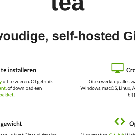
tea
oudige, self-hosted Gi
te installeren
Cro
y
uit te voeren. Of gebruik
Gitea werkt op alles 
ant
, of download een
Windows, macOS, Linux, AR
epakket
.
bij 
tgewicht
Op
sen, je kunt Gitea al draaien
Alles staat op
GitHub
! He