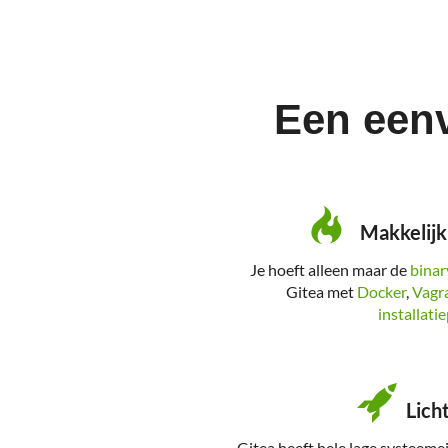
Een eenv
Makkelijk 
Je hoeft alleen maar de
binar
Gitea met
Docker
,
Vagr
installati
Lich
Gitea heeft hele lage systeemei