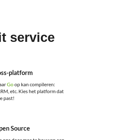
t service
ss-platform
waar
Go
op kan compileren:
M, etc. Kies het platform dat
je past!
en Source
lp ons door mee te bouwen aan